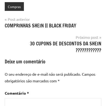
Compras
Marcado
com
Navegação
Post anterior
IFTTT
,
COMPRINHAS SHEIN || BLACK FRIDAY
de
youtube
Post
Próximo post
3O CUPONS DE DESCONTOS DA SHEIN
????????????
Deixe um comentário
O seu endereço de e-mail não será publicado.
Campos
obrigatórios são marcados com
*
Comentário
*