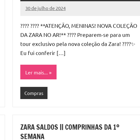
30 de julho de 2024
Cibelle
Nenhum
Karine
Comentário
???? ???? **ATENÇÃO, MENINAS! NOVA COLEÇÃO
DA ZARA NO AR!** ???? Preparem-se para um
tour exclusivo pela nova coleção da Zara! ????✨
Eu fui conferir […]
Ler mais...
Compras
ZARA SALDOS || COMPRINHAS DA 1º
SEMANA