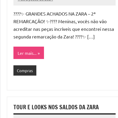
Cibelle
Nenhum
Karine
Comentário
????✨ GRANDES ACHADOS NA ZARA – 2ª
REMARCAÇÃO! ✨???? Meninas, vocês não vão
acreditar nas peças incríveis que encontrei nessa
segunda remarcação da Zara! ????✨ […]
Ler mais...
Compras
TOUR E LOOKS NOS SALDOS DA ZARA