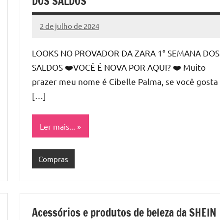
DOS SALDOS
2 de julho de 2024
Cibelle
Nenhum
Karine
Comentário
LOOKS NO PROVADOR DA ZARA 1° SEMANA DOS
SALDOS ❤️VOCÊ É NOVA POR AQUI? ❤️ Muito
prazer meu nome é Cibelle Palma, se você gosta
[…]
Ler mais...
Compras
Acessórios e produtos de beleza da SHEIN