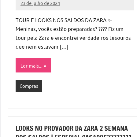
23 de julho de 2024
Cibelle
Nenhum
Karine
Comentário
TOUR E LOOKS NOS SALDOS DA ZARA ✨
Meninas, vocês estão preparadas? ???? Fiz um
tour pela Zara e encontrei verdadeiros tesouros
que nem estavam […]
Ler mais...
Compras
LOOKS NO PROVADOR DA ZARA 2 SEMANA