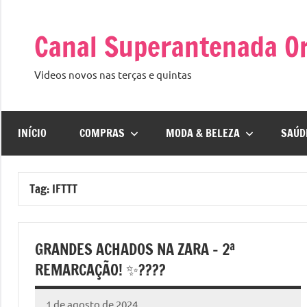
Pular
para
Canal Superantenada Or
o
conteúdo
Videos novos nas terças e quintas
INÍCIO
COMPRAS
MODA & BELEZA
SAÚD
Tag:
IFTTT
GRANDES ACHADOS NA ZARA – 2ª
REMARCAÇÃO! ✨????
1 de agosto de 2024