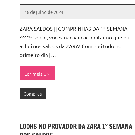
16 de julho de 2024
Cibelle
Nenhum
Karine
Comentário
ZARA SALDOS || COMPRINHAS DA 1º SEMANA
????️✨Gente, vocês não vão acreditar no que eu
achei nos saldos da ZARA! Comprei tudo no
primeiro dia […]
Ler mais...
Compras
LOOKS NO PROVADOR DA ZARA 1° SEMANA