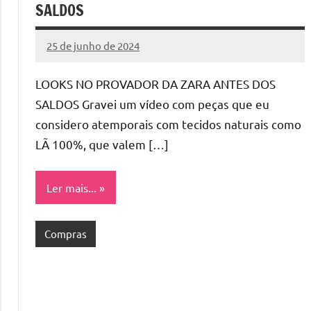
SALDOS
25 de junho de 2024
Cibelle
Nenhum
Karine
Comentário
LOOKS NO PROVADOR DA ZARA ANTES DOS
SALDOS Gravei um vídeo com peças que eu
considero atemporais com tecidos naturais como
LÃ 100%, que valem […]
Ler mais...
Compras