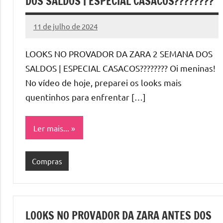
DOS SALDOS | ESPECIAL CASACOS????????
11 de julho de 2024
Cibelle
Nenhum
Karine
Comentário
LOOKS NO PROVADOR DA ZARA 2 SEMANA DOS
SALDOS | ESPECIAL CASACOS???????? Oi meninas!
No vídeo de hoje, preparei os looks mais
quentinhos para enfrentar […]
Ler mais...
Compras
LOOKS NO PROVADOR DA ZARA ANTES DOS