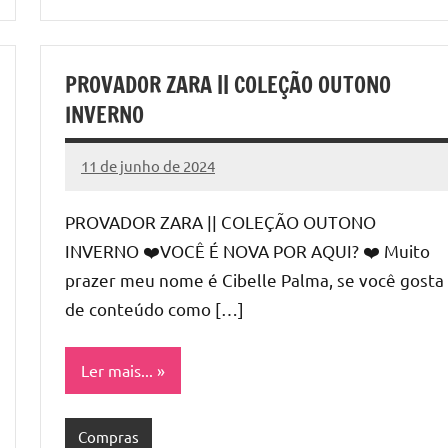
PROVADOR ZARA || COLEÇÃO OUTONO
INVERNO
11 de junho de 2024
Cibelle
Nenhum
Karine
Comentário
PROVADOR ZARA || COLEÇÃO OUTONO
INVERNO ❤️VOCÊ É NOVA POR AQUI? ❤️ Muito
prazer meu nome é Cibelle Palma, se você gosta
de conteúdo como […]
Ler mais...
Compras