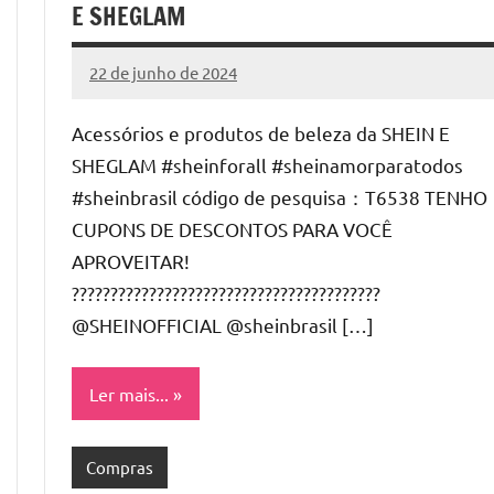
E SHEGLAM
22 de junho de 2024
Cibelle
Nenhum
Karine
Comentário
Acessórios e produtos de beleza da SHEIN E
SHEGLAM #sheinforall #sheinamorparatodos
#sheinbrasil código de pesquisa：T6538 TENHO
CUPONS DE DESCONTOS PARA VOCÊ
APROVEITAR!
????????????????????????????????????????
@SHEINOFFICIAL ‪@sheinbrasil‬ […]
Ler mais...
Compras