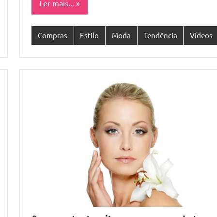
Ler mais...
Compras
Estilo
Moda
Tendência
Vídeos