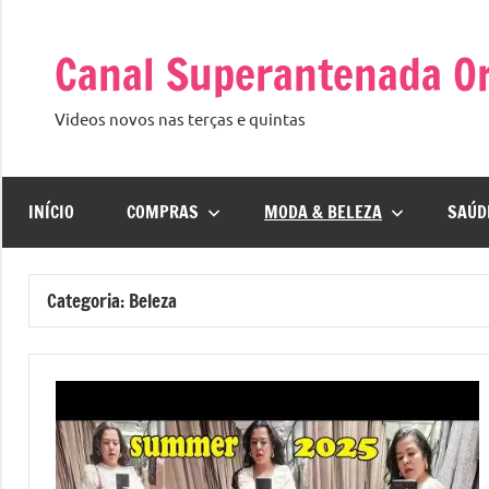
Pular
para
Canal Superantenada Or
o
conteúdo
Videos novos nas terças e quintas
INÍCIO
COMPRAS
MODA & BELEZA
SAÚD
Categoria:
Beleza