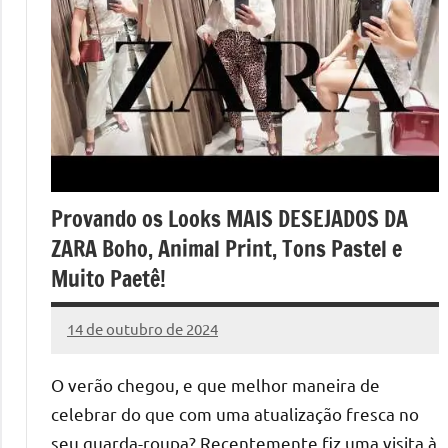
Provando os Looks MAIS DESEJADOS DA
ZARA Boho, Animal Print, Tons Pastel e
Muito Paetê!
14 de outubro de 2024
Cibelle
Nenhum
Karine
Comentário
O verão chegou, e que melhor maneira de
celebrar do que com uma atualização fresca no
seu guarda-roupa? Recentemente fiz uma visita à