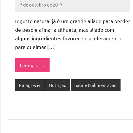
7 de outubro de 2017
Cibelle
Nenhum
Karine
Comentário
Iogurte natural já é um grande aliado para perder
de peso e afinar a silhueta, mas aliado com
alguns ingredientes favorece o aceleramento
para queimar […]
Ler mais...
Emagrecer
Nutrição
Saúde & alimentação