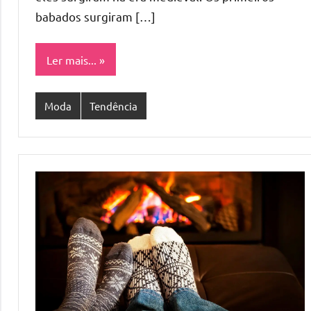
babados surgiram […]
Ler mais...
Moda
Tendência