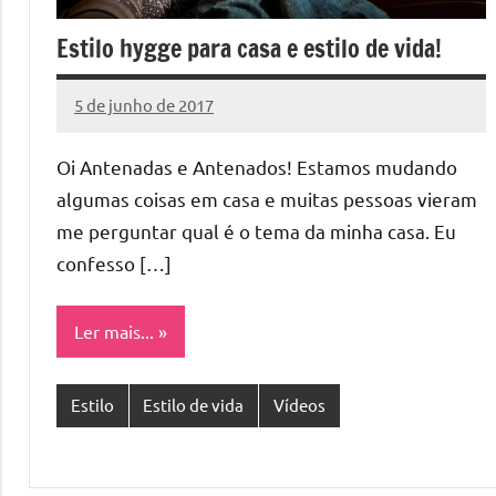
Estilo hygge para casa e estilo de vida!
5 de junho de 2017
Cibelle
Nenhum
Karine
Comentário
Oi Antenadas e Antenados! Estamos mudando
algumas coisas em casa e muitas pessoas vieram
me perguntar qual é o tema da minha casa. Eu
confesso […]
Ler mais...
Estilo
Estilo de vida
Vídeos