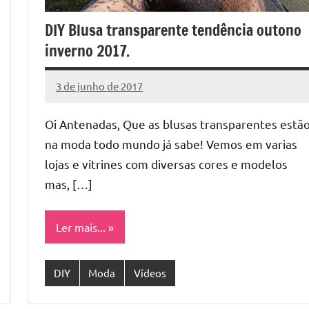
DIY Blusa transparente tendência outono
inverno 2017.
3 de junho de 2017
Cibelle
Nenhum
Karine
Comentário
Oi Antenadas, Que as blusas transparentes estã
na moda todo mundo já sabe! Vemos em varias
lojas e vitrines com diversas cores e modelos
mas, […]
Ler mais...
DIY
Moda
Vídeos