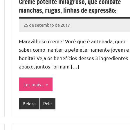
Creme potente milagroso, que combate
manchas, rugas, linhas de expressão:
25 de setembro de 2017
Cibelle
Nenhum
Karine
Comentário
Maravilhoso creme! Você que é antenada, quer
saber como manter a pele eternamente jovem e
bonita? Veja os benefícios desses 3 ingredientes
abaixo, juntos formam […]
Ler mais...
Beleza
Pele