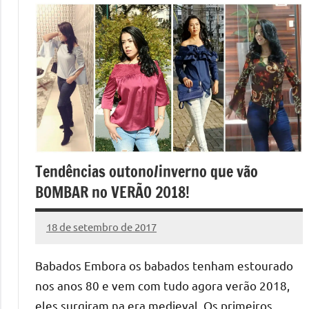
Tendências outono/inverno que vão
BOMBAR no VERÃO 2018!
18 de setembro de 2017
Cibelle
Nenhum
Karine
Comentário
Babados Embora os babados tenham estourado
nos anos 80 e vem com tudo agora verão 2018,
eles surgiram na era medieval. Os primeiros