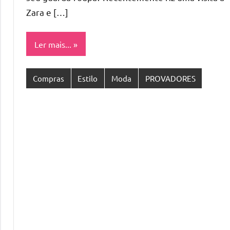
Zara e […]
Ler mais...
Compras
Estilo
Moda
PROVADORES