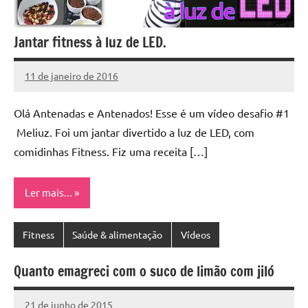
Jantar fitness à luz de LED.
11 de janeiro de 2016
Cibelle
Nenhum
Karine
Comentário
Olá Antenadas e Antenados! Esse é um vídeo desafio #1
Meliuz. Foi um jantar divertido a luz de LED, com
comidinhas Fitness. Fiz uma receita […]
Ler mais...
Fitness
Saúde & alimentação
Vídeos
Quanto emagreci com o suco de limão com jiló
21 de junho de 2015