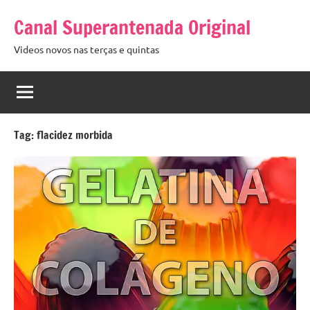
Pular
Canal Superantenada Original
para
o
Videos novos nas terças e quintas
conteúdo
Tag:
flacidez morbida