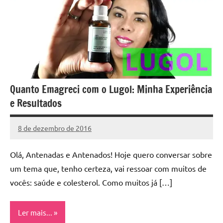
Quanto Emagreci com o Lugol: Minha Experiência
e Resultados
8 de dezembro de 2016
Cibelle
2
Karine
comentários
Olá, Antenadas e Antenados! Hoje quero conversar sobre
um tema que, tenho certeza, vai ressoar com muitos de
vocês: saúde e colesterol. Como muitos já […]
Ler mais...