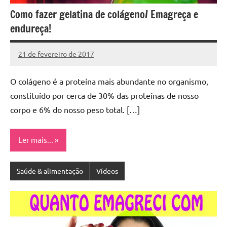
Como fazer gelatina de colágeno/ Emagreça e
endureça!
21 de fevereiro de 2017
Cibelle
2
Karine
comentários
O colágeno é a proteína mais abundante no organismo,
constituído por cerca de 30% das proteínas de nosso
corpo e 6% do nosso peso total. […]
Ler mais...
Saúde & alimentação
Vídeos