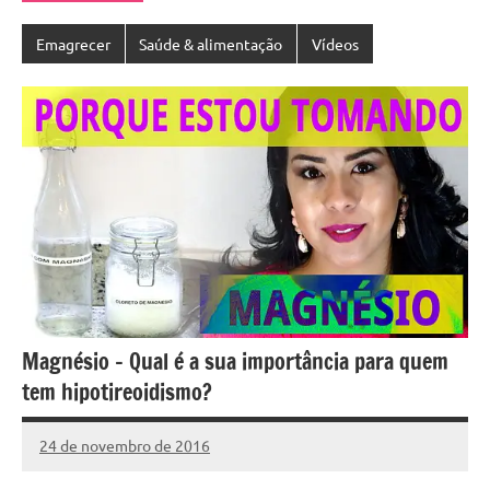
Emagrecer
Saúde & alimentação
Vídeos
Magnésio – Qual é a sua importância para quem
tem hipotireoidismo?
24 de novembro de 2016
Cibelle
Nenhum
Karine
Comentário