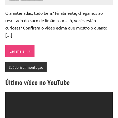
Cibelle
Nenhum
Karine
Comentário
Olá antenadas, tudo bem? Finalmente, chegamos ao
resultado do suco de limão com Jiló, vocês estão
curiosas? Confiram o vídeo acima que mostro o quanto
[…]
Ler mais...
Saúde & alimentação
Último vídeo no YouTube