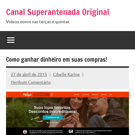
Pular
Canal Superantenada Original
para
o
Videos novos nas terças e quintas
conteúdo
Como ganhar dinheiro em suas compras!
27 de abril de 2015
Cibelle Karine
Nenhum Comentário