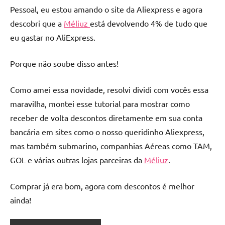
Pessoal, eu estou amando o site da Aliexpress e agora
descobri que a
Méliuz
está devolvendo 4% de tudo que
eu gastar no AliExpress.
Porque não soube disso antes!
Como amei essa novidade, resolvi dividi com vocês essa
maravilha, montei esse tutorial para mostrar como
receber de volta descontos diretamente em sua conta
bancária em sites como o nosso queridinho Aliexpress,
mas também submarino, companhias Aéreas como TAM,
GOL e várias outras lojas parceiras da
Méliuz
.
Comprar já era bom, agora com descontos é melhor
ainda!